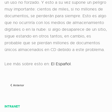
un uso no forzado. Y esto a su vez supone un peligro
muy importante: cientos de miles, si no millones de
documentos, se perderán para siempre. Esto es algo
que no ocurriría con los medios de almacenamiento
digitales o en la nube: si algo desaparece de un sitio,
sigue estando en otros tantos; en cambio, es
probable que se pierdan millones de documentos
únicos almacenados en CD debido a este problema.
Lee más sobre esto en:
El Español
.
Artículo anterior: Estado del arte en la preservación digital: hacia una memo
Anterior
INTRANET